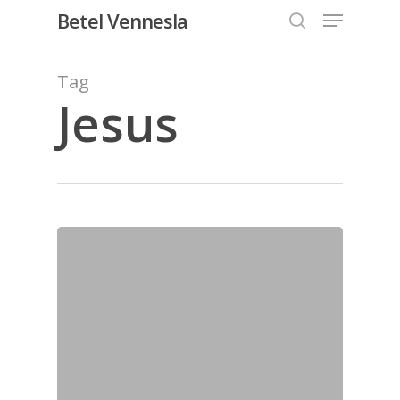
Menu
Skip
Betel Vennesla
to
search
Close
main
Tag
Menu
content
Jesus