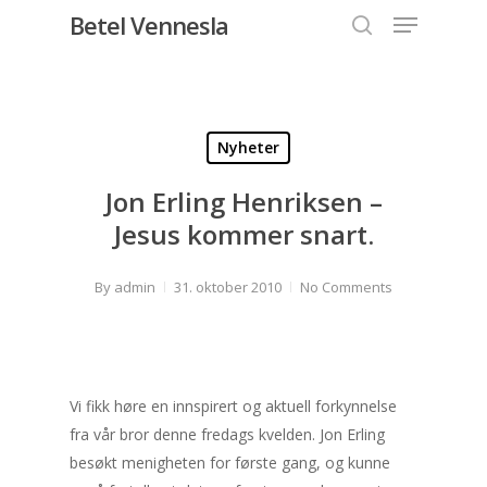
Menu
Skip
Betel Vennesla
to
search
Close
main
Menu
content
Nyheter
Jon Erling Henriksen –
Jesus kommer snart.
By
admin
31. oktober 2010
No Comments
Vi fikk høre en innspirert og aktuell forkynnelse
fra vår bror denne fredags kvelden. Jon Erling
besøkt menigheten for første gang, og kunne