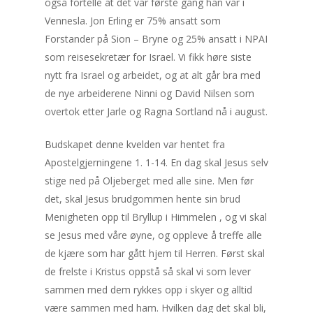
også fortelle at det var første gang han var i
Vennesla. Jon Erling er 75% ansatt som
Forstander på Sion – Bryne og 25% ansatt i NPAI
som reisesekretær for Israel. Vi fikk høre siste
nytt fra Israel og arbeidet, og at alt går bra med
de nye arbeiderene Ninni og David Nilsen som
overtok etter Jarle og Ragna Sortland nå i august.
Budskapet denne kvelden var hentet fra
Apostelgjerningene 1. 1-14. En dag skal Jesus selv
stige ned på Oljeberget med alle sine. Men før
det, skal Jesus brudgommen hente sin brud
Menigheten opp til Bryllup i Himmelen , og vi skal
se Jesus med våre øyne, og oppleve å treffe alle
de kjære som har gått hjem til Herren. Først skal
de frelste i Kristus oppstå så skal vi som lever
sammen med dem rykkes opp i skyer og alltid
være sammen med ham. Hvilken dag det skal bli,