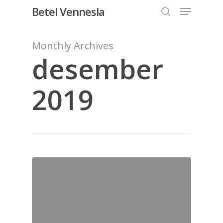
Menu
Skip
Betel Vennesla
to
search
Close
main
Monthly Archives
Menu
content
desember
2019