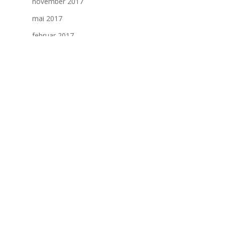
november 2017
mai 2017
februar 2017
desember 2016
november 2016
mai 2016
januar 2016
juni 2015
mai 2015
januar 2015
september 2014
august 2014
juli 2014
februar 2014