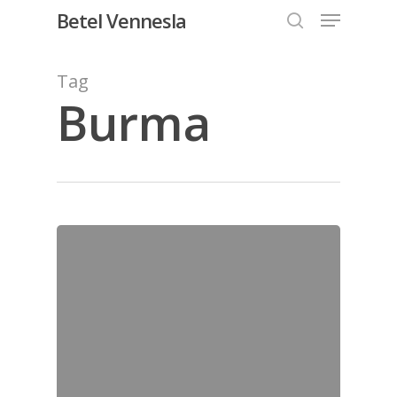
Menu
Skip
Betel Vennesla
to
search
Close
main
Tag
Menu
content
Burma