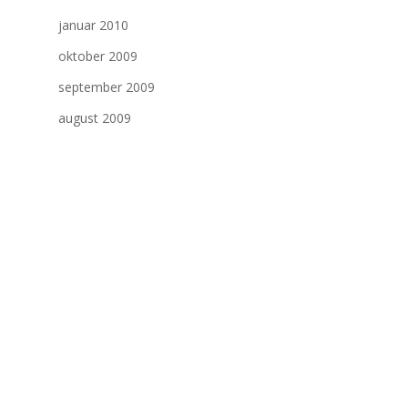
januar 2010
oktober 2009
september 2009
august 2009
juli 2009
juni 2009
mai 2009
april 2009
juli 2008
oktober 1941
Kategorier