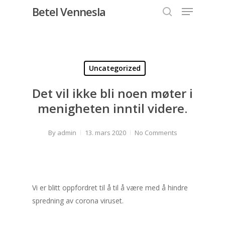
Menu
Skip
Betel Vennesla
to
search
Close
main
Menu
content
Uncategorized
Det vil ikke bli noen møter i
menigheten inntil videre.
By
admin
13. mars 2020
No Comments
Vi er blitt oppfordret til å til å være med å hindre
spredning av corona viruset.