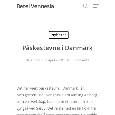
Menu
Skip
Betel Vennesla
to
search
Close
main
Menu
content
Nyheter
Påskestevne i Danmark
By
admin
8. april 2009
No Comments
Det har vært påskestevne i Danmark i år.
Menigheten Frie Evangeliske Forsamling Aalborg
som var vertskap, hadde leid et større leirsted i
Lyngså ved Sæby. Det reiste ned en fin flokk fra
menigheten for å være med i møtene. De hadde