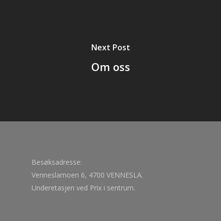
Next Post
Om oss
Besøksadresse:
Venneslamoen 6, 4700 VENNESLA.
Underetasjen ved Prix i sentrum.