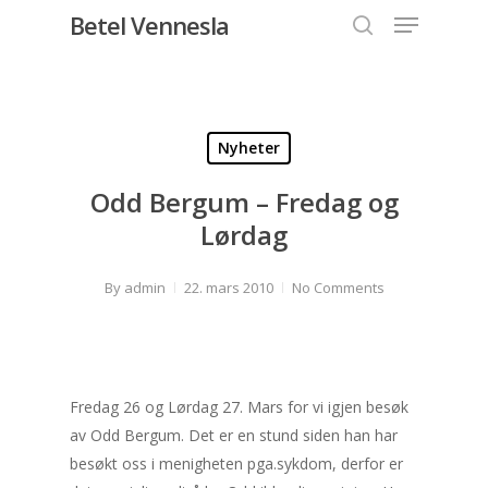
Menu
Skip
Betel Vennesla
to
search
Close
main
Menu
content
Nyheter
Odd Bergum – Fredag og
Lørdag
By
admin
22. mars 2010
No Comments
Fredag 26 og Lørdag 27. Mars for vi igjen besøk
av Odd Bergum. Det er en stund siden han har
besøkt oss i menigheten pga.sykdom, derfor er