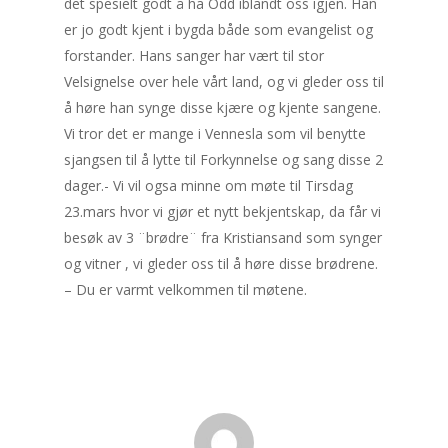
det spesielt godt å ha Odd iblandt oss igjen. Han
er jo godt kjent i bygda både som evangelist og
forstander. Hans sanger har vært til stor
Velsignelse over hele vårt land, og vi gleder oss til
å høre han synge disse kjære og kjente sangene.
Vi tror det er mange i Vennesla som vil benytte
sjangsen til å lytte til Forkynnelse og sang disse 2
dager.- Vi vil ogsa minne om møte til Tirsdag
23.mars hvor vi gjør et nytt bekjentskap, da får vi
besøk av 3 ¨brødre¨ fra Kristiansand som synger
og vitner , vi gleder oss til å høre disse brødrene.
– Du er varmt velkommen til møtene.