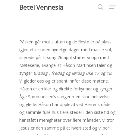
Menu
Skip
Betel Vennesla
to
search
Close
main
Menu
content
Påsken går mot slutten og de fleste er på plass
igjen etter noen nydelige dager med masse sol,
allerede på Tirsdag 26 april starter vi opp med
Møteserie, Evangelist Håkon Martinsen taler og
synger
tirsdag , fredag og lørdag uke 17 og 18
.
Vi gleder oss og er spent innfor disse møtene.
Håkon er en klar og direkte forkynner og synger
Åge Sammuelsen’s sanger med stor innlevelse
og glede. Håkon har opplevd ved Herrens nåde
og sammle fulle hus flere steder i den siste tid og
har stått i menigheter over flere måneder. Vi tror
Jesus er den samme på et hvert sted og vi ber