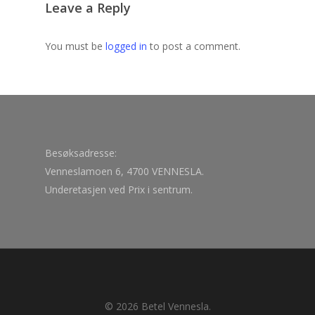
Leave a Reply
You must be
logged in
to post a comment.
Besøksadresse:
Venneslamoen 6, 4700 VENNESLA.
Underetasjen ved Prix i sentrum.
© 2026 Betel Vennesla.