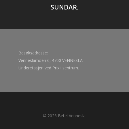
SUNDAR.
Besøksadresse:
Venneslamoen 6, 4700 VENNESLA.
Underetasjen ved Prix i sentrum.
© 2026 Betel Vennesla.