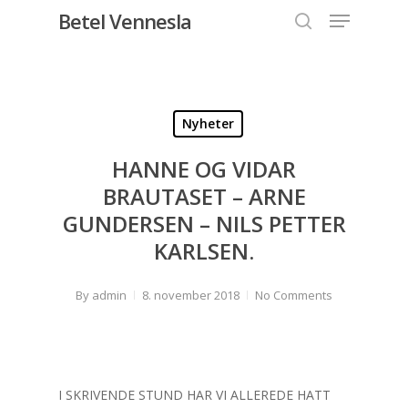
Menu
Skip
Betel Vennesla
to
search
Close
main
Menu
content
Nyheter
HANNE OG VIDAR
BRAUTASET – ARNE
GUNDERSEN – NILS PETTER
KARLSEN.
By
admin
8. november 2018
No Comments
I SKRIVENDE STUND HAR VI ALLEREDE HATT