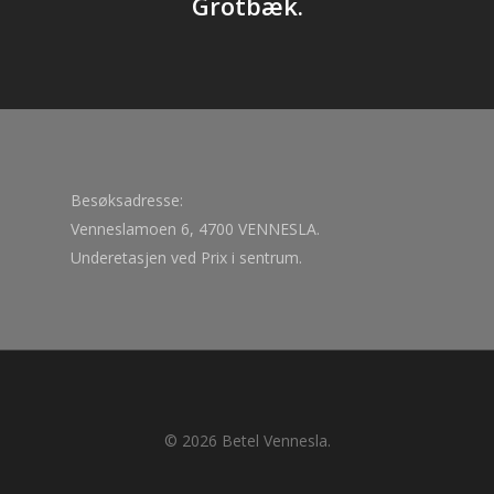
Grotbæk.
Besøksadresse:
Venneslamoen 6, 4700 VENNESLA.
Underetasjen ved Prix i sentrum.
© 2026 Betel Vennesla.