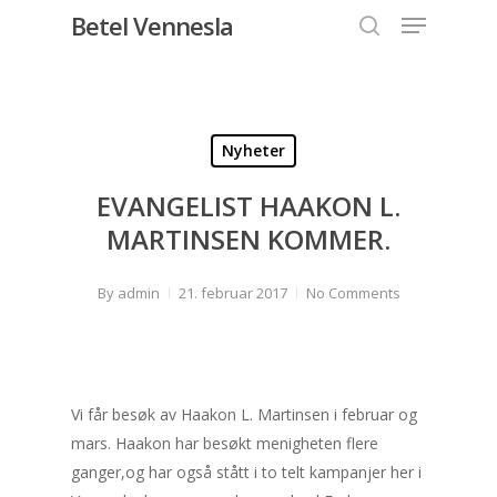
Menu
Skip
Betel Vennesla
to
search
Close
main
Menu
content
Nyheter
EVANGELIST HAAKON L.
MARTINSEN KOMMER.
By
admin
21. februar 2017
No Comments
Vi får besøk av Haakon L. Martinsen i februar og
mars. Haakon har besøkt menigheten flere
ganger,og har også stått i to telt kampanjer her i