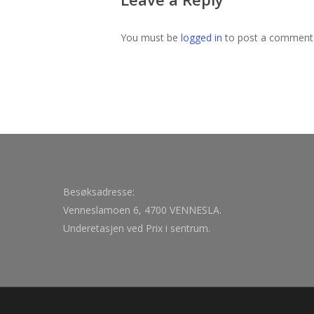
You must be
logged in
to post a comment
Besøksadresse:
Venneslamoen 6, 4700 VENNESLA.
Underetasjen ved Prix i sentrum.