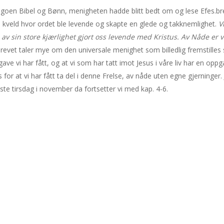
goen Bibel og Bønn, menigheten hadde blitt bedt om og lese Efes.breve
 kveld hvor ordet ble levende og skapte en glede og takknemlighet.
V
v sin store kjærlighet gjort oss levende med Kristus. Av Nåde er vi
brevet taler mye om den universale menighet som billedlig fremstill
e gave vi har fått, og at vi som har tatt imot Jesus i våre liv har en 
for at vi har fått ta del i denne Frelse, av nåde uten egne gjerninger. 
ørste tirsdag i november da fortsetter vi med kap. 4-6.