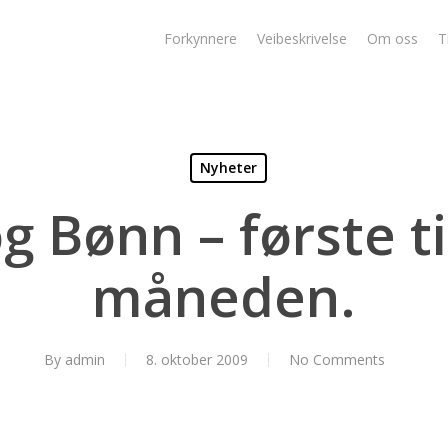
Forkynnere
Veibeskrivelse
Om oss
T
Nyheter
og Bønn – første ti
måneden.
By
admin
8. oktober 2009
No Comments