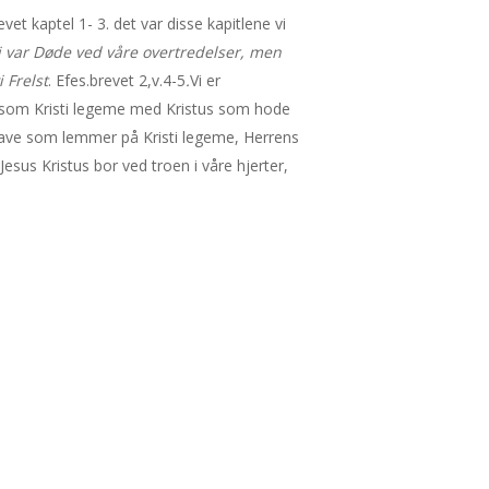
t kaptel 1- 3. det var disse kapitlene vi
i var Døde ved våre overtredelser, men
 Frelst
. Efes.brevet 2,v.4-5
.
Vi er
es som Kristi legeme med Kristus som hode
oppgave som lemmer på Kristi legeme, Herrens
Jesus Kristus bor ved troen i våre hjerter,