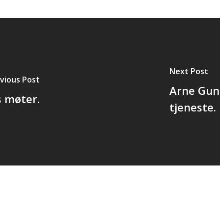
Next Post
vious Post
Arne Gund
s møter.
tjeneste.