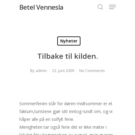
Menu
Skip
Betel Vennesla
to
search
Close
main
Menu
content
Nyheter
Tilbake til kilden.
By
admin
22. juni 2009
No Comments
Sommerferien står for døren midtsommer er et
faktum,turistene gjør sitt inntog rundt om, og vi
håper alle på en solfylt ferie.
Menigheten tar også ferie det er ikke møter i
lokalet før i begynnelsen av august, men mange