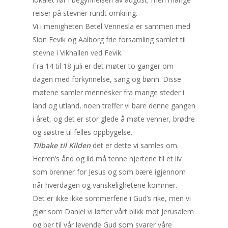
reiser på stevner rundt omkring.
Vi i menigheten Betel Vennesla er sammen med
Sion Fevik og Aalborg frie forsamling samlet til
stevne i Vikhallen ved Fevik.
Fra 14 til 18 juli er det møter to ganger om
dagen med forkynnelse, sang og bønn. Disse
møtene samler mennesker fra mange steder i
land og utland, noen treffer vi bare denne gangen
i året, og det er stor glede å møte venner, brødre
og søstre til felles oppbygelse.
Tilbake til Kilden
det er dette vi samles om.
Herren’s ånd og ild må tenne hjertene til et liv
som brenner for Jesus og som bære igjennom
når hverdagen og vanskelighetene kommer.
Det er ikke ikke sommerferie i Gud’s rike, men vi
gjør som Daniel vi løfter vårt blikk mot Jerusalem
og ber til vår levende Gud som svarer våre