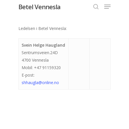
Menu
Skip
Betel Vennesla
to
search
Close
main
Menu
content
Ledelsen i Betel Vennesla:
Svein Helge Haugland
Sentrumsveien.24D
4700 Vennesla
Mobil: +47 91159320
E-post:
shhaugla@online.no